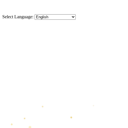
Select Language:
✶
✸
◆
✸