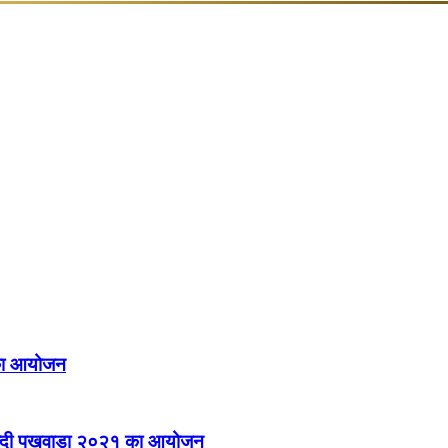
ds
Documentary
Linkage
Film
of NRC
ा का आयोजन
ं हिन्दी पखवाड़ा २०२१ का आयोजन